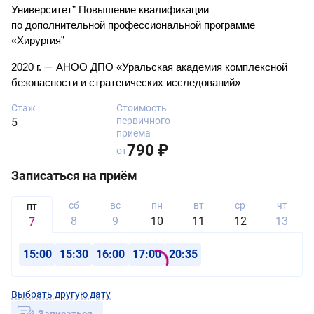
Университет” Повышение квалификации 
по дополнительной профессиональной программе 
«Хирургия”
—
2020 г. 
АНОО ДПО «Уральская академия комплексной 
безопасности и стратегических исследований»
Стаж
Стоимость
первичного
5
приема
790 ₽
от
Записаться на приём
сб
вс
пн
вт
ср
чт
пт
8
9
10
11
12
13
7
15:00
15:30
16:00
17:00
20:35
Выбрать другую дату
Записаться