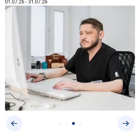
✔
01.07.26 - 31.07.26
✔
п
✔
✔
т