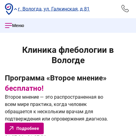
г. Вологда, ул. Галкинская, д.81
Меню
Клиника флебологии в
Вологде
Программа «Второе мнение»
Н
бесплатно!
2
Второе мнение — это распространенная во
в
всем мире практика, когда человек
М
обращается к нескольким врачам для
л
подтверждения или опровержения диагноза.
Ле
Подробнее
✔