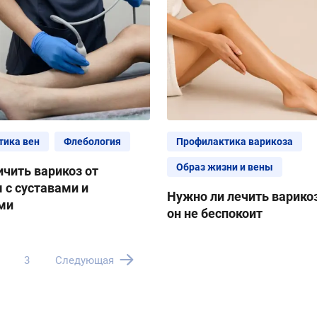
тика вен
Флебология
Профилактика варикоза
Образ жизни и вены
ичить варикоз от
 с суставами и
Нужно ли лечить варикоз
ми
он не беспокоит
3
Следующая