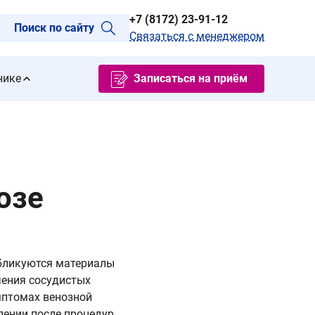
+7 (8172) 23-91-12
Поиск по сайту
Связаться с менеджером
нике
Записаться на приём
озе
убликуются материалы
чения сосудистых
мптомах венозной
лении после процедур