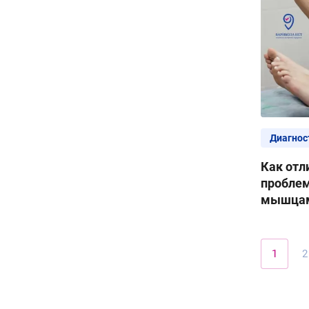
Диагнос
Как отл
проблем
мышца
1
2