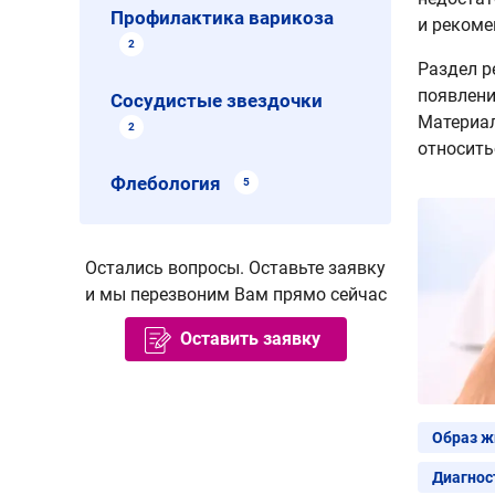
Профилактика варикоза
и рекоме
2
Раздел р
появлени
Сосудистые звездочки
Материал
2
относить
Флебология
5
Остались вопросы. Оставьте заявку
и мы перезвоним Вам прямо сейчас
Оставить заявку
Образ ж
Диагнос