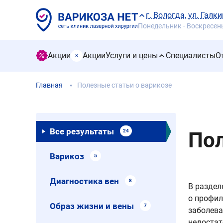
г. Вологда, ул. Галки
Понедельник - Воскресенье
Акции
Акции
Услуги и цены
Специалисты
О
3
Главная
Полезные статьи о варикозе
Все результаты
Пол
24
Варикоз
5
Диагностика вен
8
В раздел
о профил
Образ жизни и вены
7
заболева
недостат