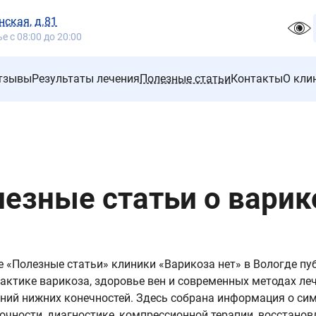
нская, д.81
 с 08:00 до 20:00
тзывы
Результаты лечения
Полезные статьи
Контакты
О кли
езные статьи о варик
е «Полезные статьи» клиники «Варикоза нет» в Вологде п
актике варикоза, здоровье вен и современных методах ле
ний нижних конечностей. Здесь собрана информация о си
очности, диагностике, компрессионной терапии, восстанов