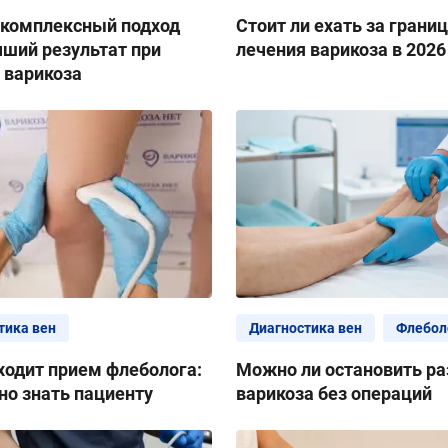
комплексный подход
Стоит ли ехать за границ
чший результат при
лечения варикоза в 2026
 варикоза
тика вен
Диагностика вен
Флебол
ходит прием флеболога:
Можно ли остановить ра
но знать пациенту
варикоза без операций