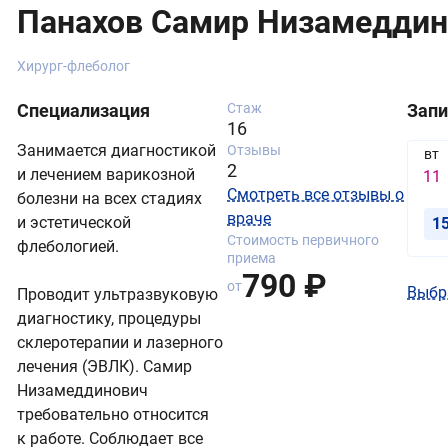
Панахов Самир Низамедди
Хирург-флеболог
Специализация
Стаж
Запи
16
Занимается диагностикой
Отзывы
вт
2
и лечением варикозной
11
Смотреть все отзывы о
болезни на всех стадиях
враче
и эстетической
1
Стоимость первичного
флебологией.
приема
790 ₽
от
Выбр
Проводит ультразвуковую
диагностику, процедуры
склеротерапии и лазерного
лечения (ЭВЛК). Самир
Низамеддинович
требовательно относится
к работе. Соблюдает все