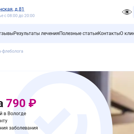
нская, д.81
 с 08:00 до 20:00
тзывы
Результаты лечения
Полезные статьи
Контакты
О кли
а-флеболога
а
790 ₽
й в Вологде
нту
ния заболевания