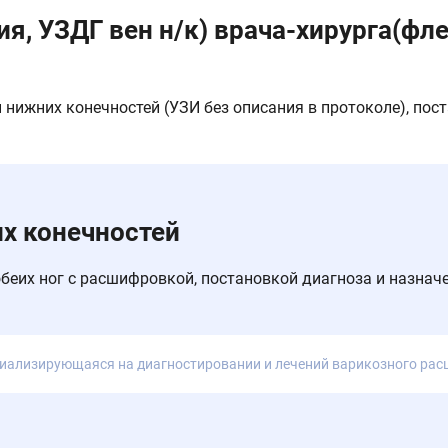
я, УЗДГ вен н/к) врача-хирурга(фл
 нижних конечностей (УЗИ без описания в протоколе), пос
х конечностей
беих ног с расшифровкой, постановкой диагноза и назнач
иализирующаяся на диагностировании и лечений варикозного рас