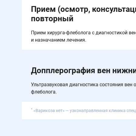
Прием (осмотр, консультаци
повторный
Прием хирурга-флеболога с диагностикой вен
и назначанием лечения.
Допплерография вен нижни
Ультразвуковая диагностика состояния вен о
флеболога.
*
«Варикоза нет» — узконаправленная клиника спец