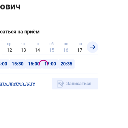
нович
саться на приём
ср
чт
пт
сб
вс
пн
вт
ср
чт
12
13
14
15
16
17
18
19
20
5:00
15:30
16:00
17:00
20:35
ать другую дату
Записаться