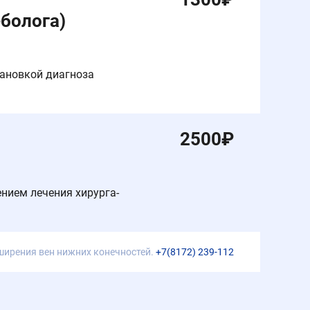
еболога)
тановкой диагноза
2500
₽
ением лечения хирурга-
ширения вен нижних конечностей.
+7(8172) 239-112