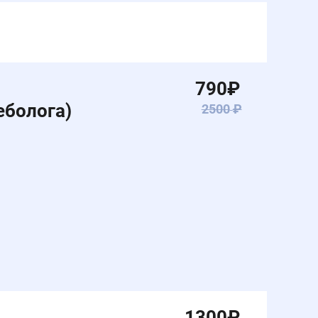
790
₽
еболога)
2500
₽
1300
₽