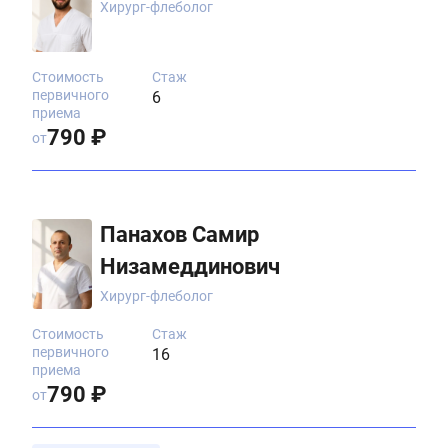
Хирург-флеболог
Стоимость
Стаж
первичного
6
приема
790 ₽
от
Панахов Самир
Низамеддинович
Хирург-флеболог
Стоимость
Стаж
первичного
16
приема
790 ₽
от