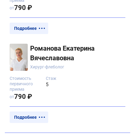
приема
790 ₽
от
Подробнее
Романова Екатерина
Вячеславовна
Хирург-флеболог
Стоимость
Стаж
первичного
5
приема
790 ₽
от
Подробнее