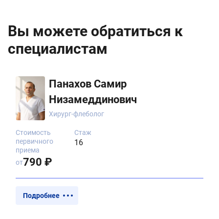
Вы можете обратиться к
специалистам
Панахов Самир
Низамеддинович
Хирург-флеболог
Стоимость
Стаж
первичного
16
приема
790 ₽
от
Подробнее