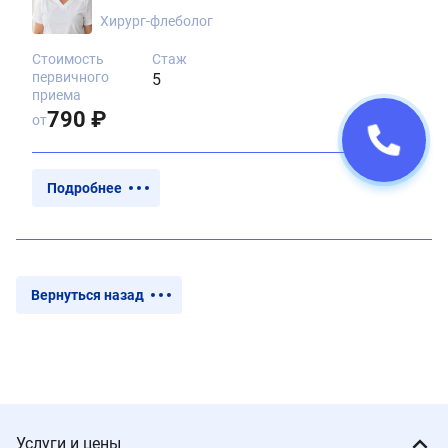
Хирург-флеболог
Стоимость
Стаж
первичного
5
приема
790 ₽
от
Подробнее
Вернуться назад
Услуги и цены