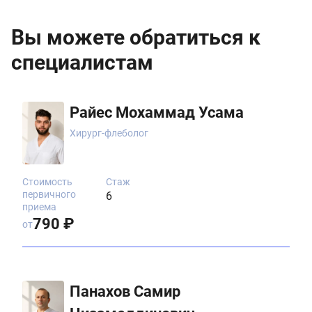
Вы можете обратиться к
специалистам
Райес Мохаммад Усама
Хирург-флеболог
Стоимость
Стаж
первичного
6
приема
790 ₽
от
Панахов Самир