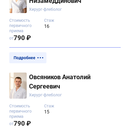
Низамеддинович
Хирург-флеболог
Стоимость
Стаж
первичного
16
приема
790 ₽
от
Подробнее
Овсяников Анатолий
Сергеевич
Хирург-флеболог
Стоимость
Стаж
первичного
15
приема
790 ₽
от