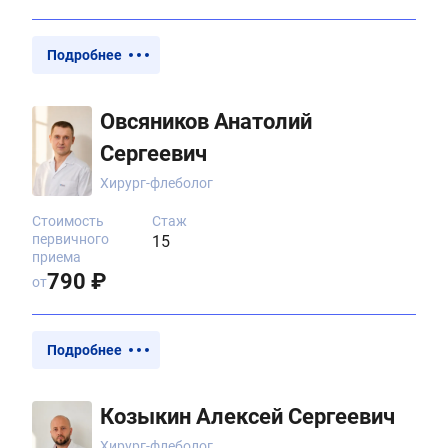
Подробнее
Овсяников Анатолий
Сергеевич
Хирург-флеболог
Стоимость
Стаж
первичного
15
приема
790 ₽
от
Подробнее
Козыкин Алексей Сергеевич
Хирург-флеболог