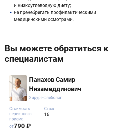
и низкоуглеводную диету;
не пренебрегать профилактическими
медицинскими осмотрами.
Вы можете обратиться к
специалистам
Панахов Самир
Низамеддинович
Хирург-флеболог
Стоимость
Стаж
первичного
16
приема
790 ₽
от